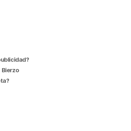
publicidad?
 Bierzo
eta?