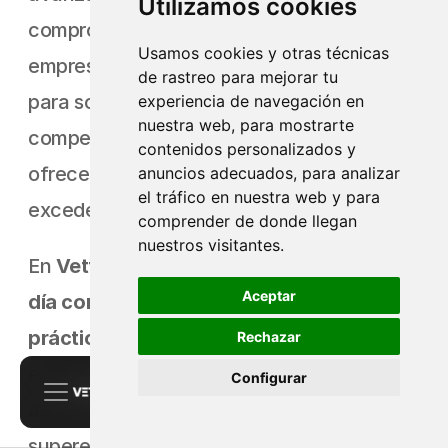
Utilizamos cookies
comprometemos a proporcionar a tu 
Usamos cookies y otras técnicas
empresa las herramientas que necesita 
de rastreo para mejorar tu
para sobresalir en un entorno digital 
experiencia de navegación en
nuestra web, para mostrarte
competitivo, asegurando que puedas 
contenidos personalizados y
ofrecer valor excepcional a tus clientes sin 
anuncios adecuados, para analizar
el tráfico en nuestra web y para
exceder tu presupuesto.
comprender de donde llegan
nuestros visitantes.
En 
Vettona Marketing
, nos mantenemos 
al 
Aceptar
día con las últimas tendencias y mejores 
prácticas de diseño web
. Nuestros 
Rechazar
expertos crearán un sitio web moderno y 
Configurar
atractivo que no solo iguale, sino que 
supere a tu competencia. 